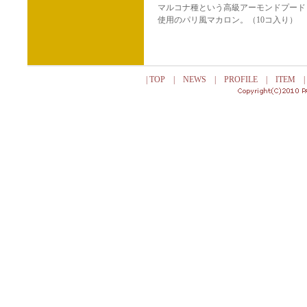
マルコナ種という高級アーモンドプード
使用のパリ風マカロン。（10コ入り）
|
TOP
|
NEWS
|
PROFILE
|
ITEM