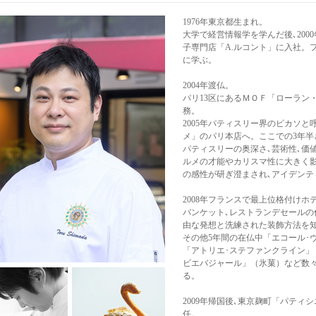
1976年東京都生まれ。
大学で経営情報学を学んだ後､200
子専門店「A.ルコント」に入社。
に学ぶ。
2004年渡仏。
パリ13区にあるＭＯＦ「ローラン
務。
2005年パティスリー界のピカソ
メ」のパリ本店へ。ここでの3年半
パティスリーの奥深さ､芸術性､価
ルメの才能やカリスマ性に大きく
の感性が研ぎ澄まされ､アイデンテ
2008年フランスで最上位格付け
バンケット､レストランデセールの
由な発想と洗練された装飾方法を
その他5年間の在仏中「エコール･
「アトリエ･ステファンクライン」
ビエバジャール」（氷菓）など数
る。
2009年帰国後､東京麹町「パティ
任。