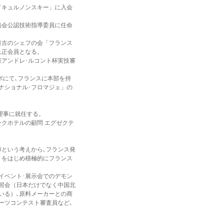
ミドキュルノンスキー」に入会
子協会公認技術指導委員に任命
界最古のシェフの会「フランス
れ正会員となる。
催アンドレ･ルコント杯実技審
スポにて､フランスに本部を持
ナショナル･フロマジェ」の
理事に就任する。
クホテルの顧問 エグゼクテ
という考えから､フランス発
」をはじめ積極的にフランス
。
イベント･展示会でのデモン
習会（日本だけでなく中国北
いる）､原料メーカーとの商
ーツコンテスト審査員など､