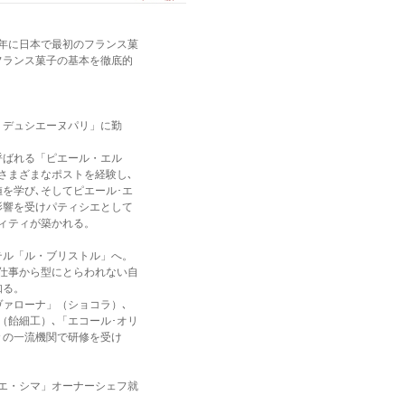
0年に日本で最初のフランス菓
フランス菓子の基本を徹底的
・デュシエーヌパリ」に勤
と呼ばれる「ピエール・エル
さまざまなポストを経験し､
値を学び､そしてピエール･エ
影響を受けパティシエとして
ィティが築かれる。
ホテル「ル・ブリストル」へ。
仕事から型にとらわれない自
知る。
ヴァローナ」（ショコラ）､
（飴細工）､「エコール･オリ
々の一流機関で研修を受け
シエ・シマ」オーナーシェフ就