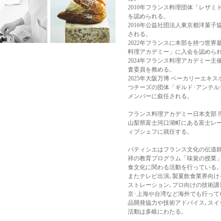
2010年フランス料理団体「レザ
を認められる。
2016年公益社団法人東京都洋菓
される。
2022年フランスに本部を持つ世
料理アカデミー」に入会を認めら
2024年フランス料理アカデミー主
査委員を務める。
2025年大阪万博 ベーカリーエキ
つチーズの団体「ギルド･アンテル
メンバーに叙任される。
フランス料理アカデミー日本支部 
山梨県富士河口湖町にある富士レー
ィブシェフに就任する。
パティシエはフランス文化の伝道師
祥の教育プログラム「味覚の授業
食文化に関わる活動を行っている
またテレビ出演､製菓飲食業界向け
ストレーション､プロ向けの技術講
京･上海や台湾など海外でも行って
品開発協力や技術アドバイス､スイ
活動は多岐にわたる。